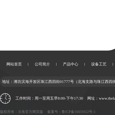
网站首页
公司简介
产品中心
设备工艺
地址：潍坊滨海开发区珠江西四街01777号（北海支路与珠江西四街
工作时间：周一至周五早8:00-下午17:30 网址：www.thelapto
版权所有：乐鱼官方网页版
备案号：鲁ICP备16031612号-1