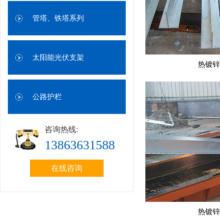
管塔、铁塔系列
太阳能光伏支架
热镀锌
公路护栏
咨询热线:
13863631588
在线咨询
热镀锌